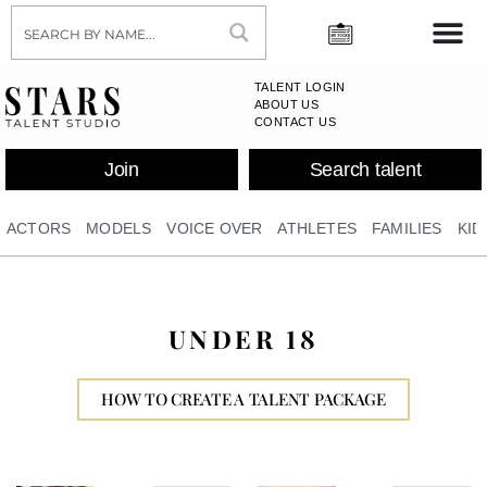
TALENT LOGIN
ABOUT US
CONTACT US
Join
Search talent
ACTORS
MODELS
VOICE OVER
ATHLETES
FAMILIES
KID
UNDER 18
HOW TO CREATE A TALENT PACKAGE